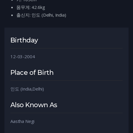
몸무게: 42.6kg
출신지
:
인도
(Delhi, India)
Birthday
12-03-2004
Place of Birth
인도 (India,Delhi)
Also Known As
Aastha Negi