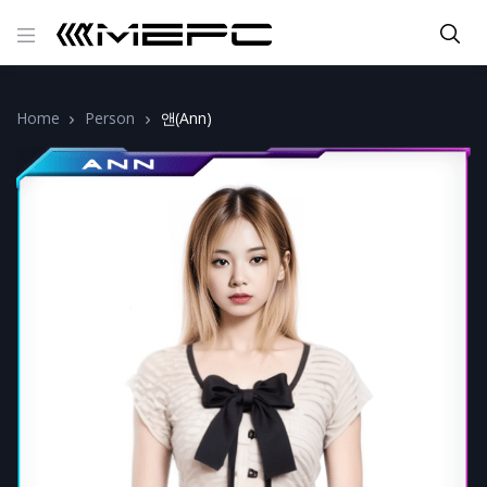
Home
Person
앤(Ann)