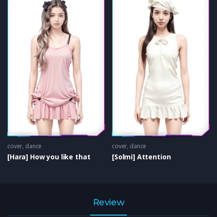
cover
,
dance
cover
,
dance
[Hara] How you like that
[Solmi] Attention
Review