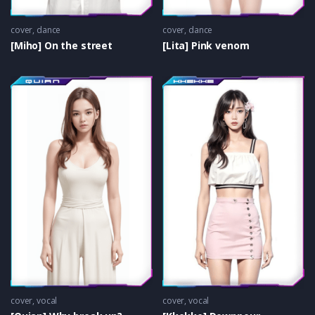
cover
,
dance
cover
,
dance
[Miho] On the street
[Lita] Pink venom
cover
,
vocal
cover
,
vocal