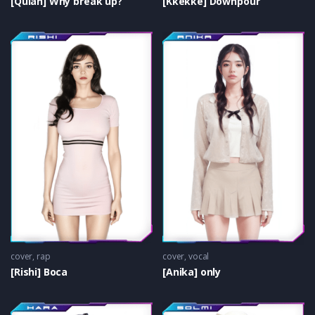
[Quian] Why break up?
[Kkekke] Downpour
cover
,
rap
cover
,
vocal
[Rishi] Boca
[Anika] only