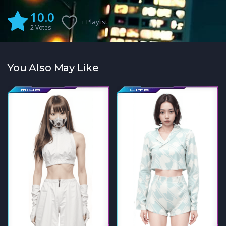
10.0
+ Playlist
2
Votes
You Also May Like